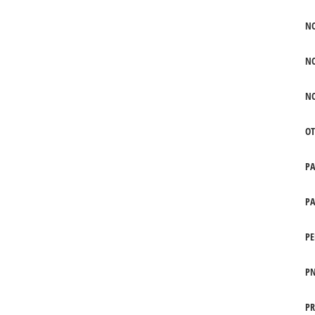
N
N
N
OT
P
PA
PE
PN
PR