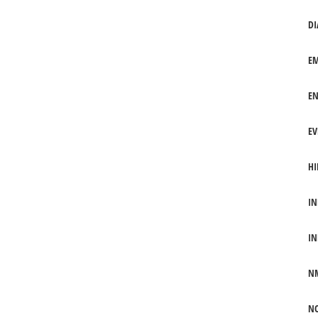
DI
EM
EN
EV
HI
IN
IN
N
NO