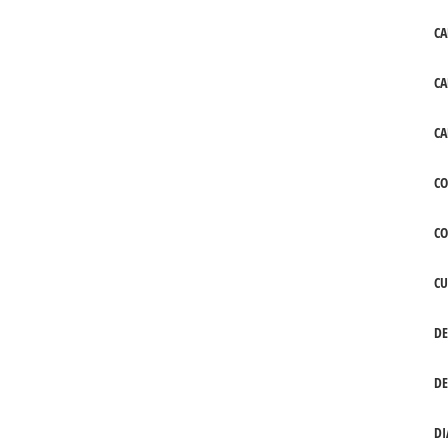
CA
CA
CA
CO
C
CU
DE
DE
DI