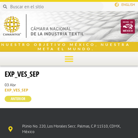
ENGLISH
NUESTRO OBJETIVO MÉXICO, NUESTRA
META EL MUNDO.
EXP_VES_SEP
03 Abr
EXP_VES_SEP
ANTERIOR
Plinio No. 220, Los Morales Secc. Palmas, C.P. 11510, CDMX,
México