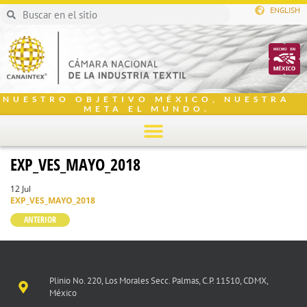
ENGLISH
NUESTRO OBJETIVO MÉXICO, NUESTRA
META EL MUNDO.
EXP_VES_MAYO_2018
12 Jul
EXP_VES_MAYO_2018
ANTERIOR
Plinio No. 220, Los Morales Secc. Palmas, C.P. 11510, CDMX,
México