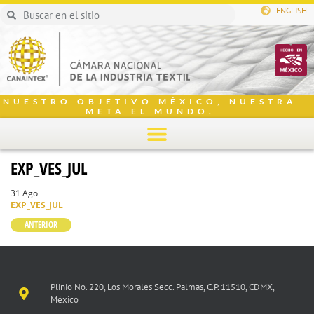
ENGLISH
NUESTRO OBJETIVO MÉXICO, NUESTRA
META EL MUNDO.
EXP_VES_JUL
31 Ago
EXP_VES_JUL
ANTERIOR
Plinio No. 220, Los Morales Secc. Palmas, C.P. 11510, CDMX,
México