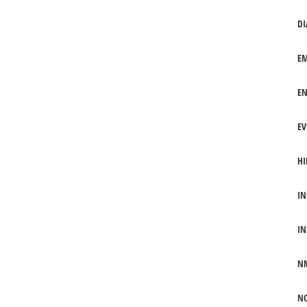
DI
EM
EN
EV
HI
IN
IN
N
NO