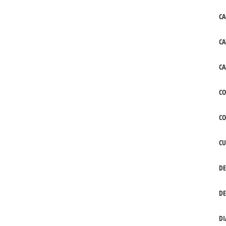
CA
CA
CA
CO
C
CU
DE
DE
DI