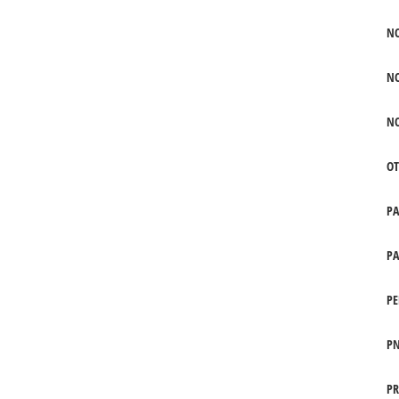
N
N
N
OT
P
PA
PE
PN
PR