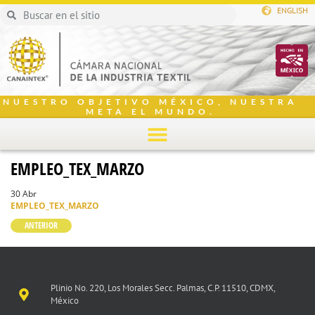
ENGLISH
NUESTRO OBJETIVO MÉXICO, NUESTRA
META EL MUNDO.
EMPLEO_TEX_MARZO
30 Abr
EMPLEO_TEX_MARZO
ANTERIOR
Plinio No. 220, Los Morales Secc. Palmas, C.P. 11510, CDMX,
México