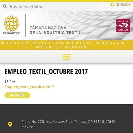
ENGLISH
NUESTRO OBJETIVO MÉXICO, NUESTRA
META EL MUNDO.
EMPLEO_TEXTIL_OCTUBRE 2017
15 Ene
Empleo_textil_Octubre 2017
ANTERIOR
Plinio No. 220, Los Morales Secc. Palmas, C.P. 11510, CDMX,
México