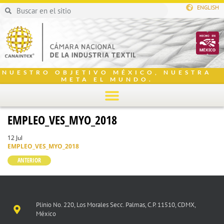
ENGLISH
NUESTRO OBJETIVO MÉXICO, NUESTRA
META EL MUNDO.
EMPLEO_VES_MYO_2018
12 Jul
EMPLEO_VES_MYO_2018
ANTERIOR
Plinio No. 220, Los Morales Secc. Palmas, C.P. 11510, CDMX,
México