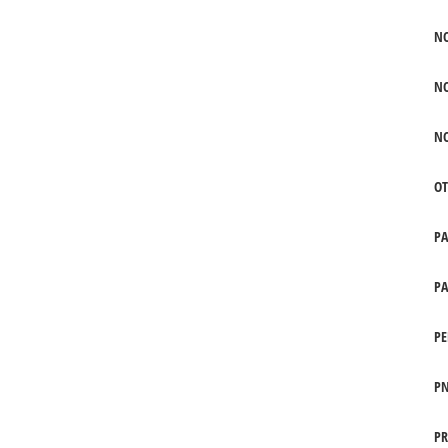
N
N
N
OT
P
PA
PE
PN
PR