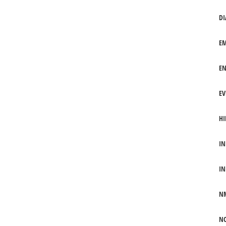
DI
EM
EN
EV
HI
IN
IN
N
NO