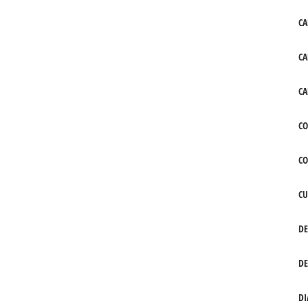
CA
CA
CA
CO
C
CU
DE
DE
DI