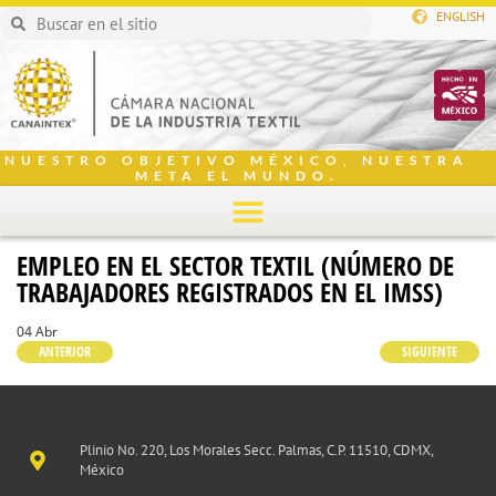
ENGLISH
NUESTRO OBJETIVO MÉXICO, NUESTRA
META EL MUNDO.
EMPLEO EN EL SECTOR TEXTIL (NÚMERO DE
TRABAJADORES REGISTRADOS EN EL IMSS)
04 Abr
ANTERIOR
SIGUIENTE
Plinio No. 220, Los Morales Secc. Palmas, C.P. 11510, CDMX,
México