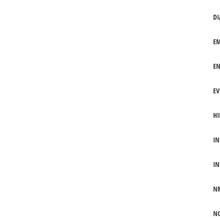
DI
EM
EN
EV
HI
IN
IN
N
NO