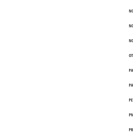
N
N
N
OT
P
PA
PE
PN
PR