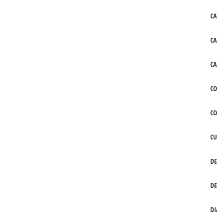
CA
CA
CA
CO
C
CU
DE
DE
DI