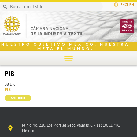
ENGLISH
NUESTRO OBJETIVO MÉXICO, NUESTRA
META EL MUNDO.
PIB
08 Dic
PIB
ANTERIOR
Plinio No. 220, Los Morales Secc. Palmas, C.P. 11510, CDMX,
México