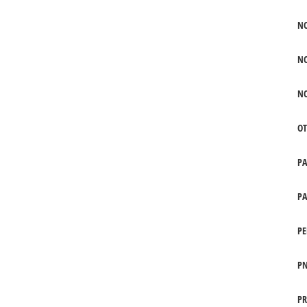
N
N
N
OT
P
PA
PE
PN
PR