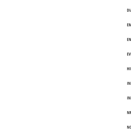
DI
EM
EN
EV
HI
IN
IN
N
NO