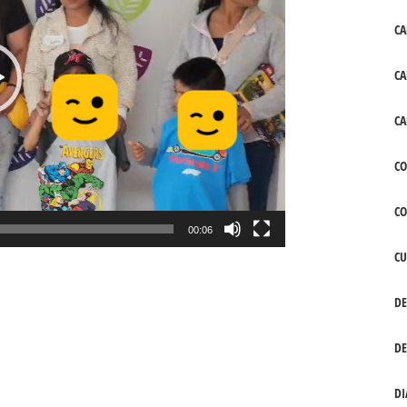
CA
CA
CA
CO
C
00:06
CU
DE
DE
DI