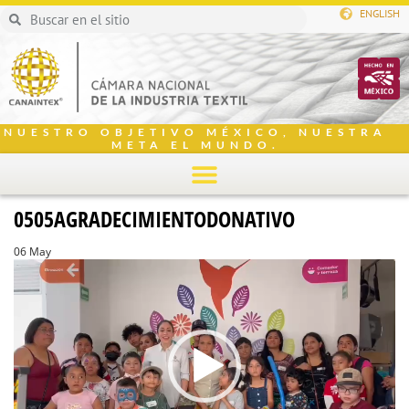
ENGLISH
NUESTRO OBJETIVO MÉXICO, NUESTRA
META EL MUNDO.
0505AGRADECIMIENTODONATIVO
06 May
Reproductor
de
vídeo