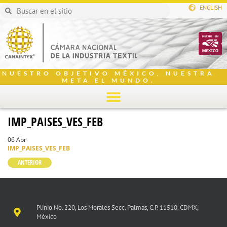
ENGLISH
NUESTRO OBJETIVO MÉXICO, NUESTRA
META EL MUNDO.
IMP_PAISES_VES_FEB
06 Abr
IMP_PAISES_VES_FEB
ANTERIOR
Plinio No. 220, Los Morales Secc. Palmas, C.P. 11510, CDMX,
México