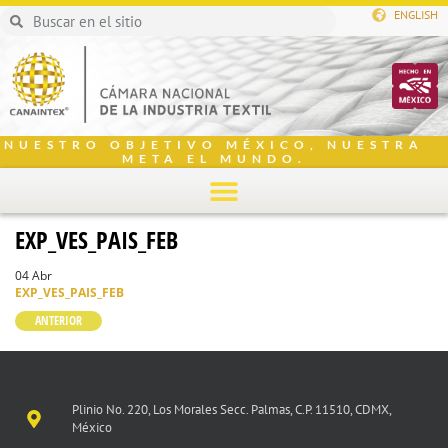
ENGLISH
NUESTRO OBJETIVO MÉXICO, NUESTRA
META EL MUNDO.
EXP_VES_PAIS_FEB
04 Abr
EXP_VES_PAIS_FEB
ANTERIOR
Plinio No. 220, Los Morales Secc. Palmas, C.P. 11510, CDMX,
México