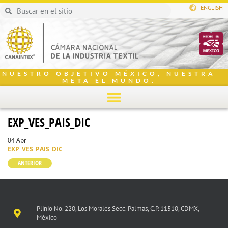
ENGLISH
NUESTRO OBJETIVO MÉXICO, NUESTRA
META EL MUNDO.
EXP_VES_PAIS_DIC
04 Abr
EXP_VES_PAIS_DIC
ANTERIOR
Plinio No. 220, Los Morales Secc. Palmas, C.P. 11510, CDMX,
México