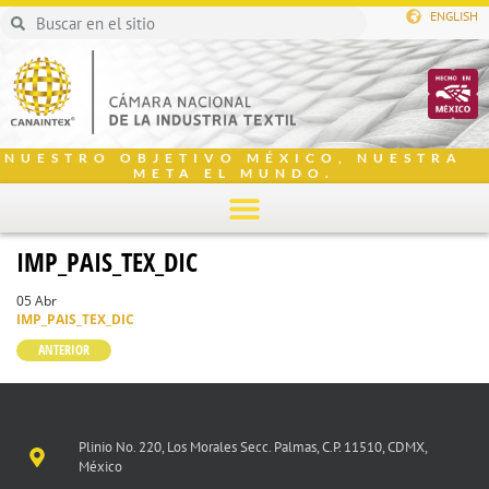
ENGLISH
NUESTRO OBJETIVO MÉXICO, NUESTRA
META EL MUNDO.
IMP_PAIS_TEX_DIC
05 Abr
IMP_PAIS_TEX_DIC
ANTERIOR
Plinio No. 220, Los Morales Secc. Palmas, C.P. 11510, CDMX,
México