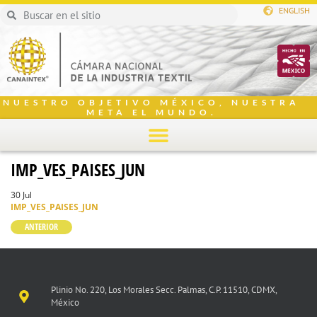
ENGLISH
NUESTRO OBJETIVO MÉXICO, NUESTRA
META EL MUNDO.
IMP_VES_PAISES_JUN
30 Jul
IMP_VES_PAISES_JUN
ANTERIOR
Plinio No. 220, Los Morales Secc. Palmas, C.P. 11510, CDMX,
México