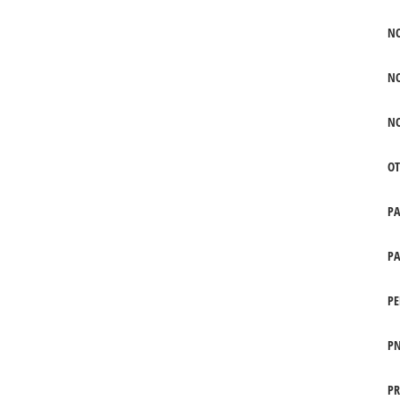
N
N
N
OT
P
PA
PE
PN
PR