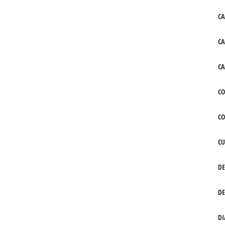
CA
CA
CA
CO
C
CU
DE
DE
DI