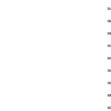
DI
EM
EN
EV
HI
IN
IN
N
NO