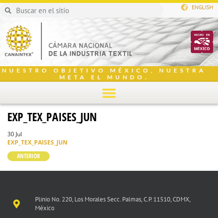
ENGLISH
NUESTRO OBJETIVO MÉXICO, NUESTRA
META EL MUNDO.
EXP_TEX_PAISES_JUN
30 Jul
EXP_TEX_PAISES_JUN
ANTERIOR
Plinio No. 220, Los Morales Secc. Palmas, C.P. 11510, CDMX,
México