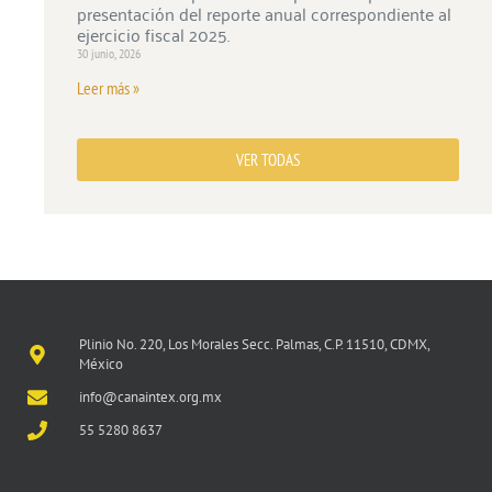
presentación del reporte anual correspondiente al
ejercicio fiscal 2025.
30 junio, 2026
Leer más »
VER TODAS
Plinio No. 220, Los Morales Secc. Palmas, C.P. 11510, CDMX,
México
info@canaintex.org.mx
55 5280 8637