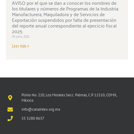
AVISO por el que se dan a conocer los nombres de
los titulares y números de Programas de la Industria
Manufacturera, Maquiladora y de Servicios de
Exportación suspendidos por falta de presentación
del reporte anual correspondiente al ejercicio fiscal
2025.
30 junio, 2026
Leer más »
Plinio No. 220, Los Morales Secc. Palmas, C.P. 11510, CDMX,
México
info@canaintex.org.mx
55 5280 8637