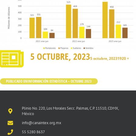
5 OCTUBRE, 2023
5 octubre, 2023
1920 ×
1004
PUBLICADO EN
INFORMACIÓN ESTADÍSTICA – OCTUBRE 2023
Plinio No. 220, Los Morales Secc. Palmas, C.P. 11510, CDMX,
México
info@canaintex.org.mx
55 5280 8637