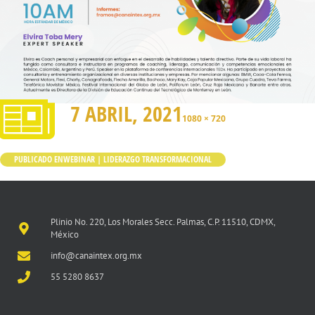
7 ABRIL, 2021
1080 × 720
PUBLICADO EN
WEBINAR | LIDERAZGO TRANSFORMACIONAL
Plinio No. 220, Los Morales Secc. Palmas, C.P. 11510, CDMX,
México
info@canaintex.org.mx
55 5280 8637