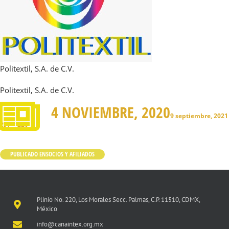
Politextil, S.A. de C.V.
Politextil, S.A. de C.V.
4 NOVIEMBRE, 2020
9 septiembre, 2021
297 × 220
PUBLICADO EN
SOCIOS Y AFILIADOS
Plinio No. 220, Los Morales Secc. Palmas, C.P. 11510, CDMX,
México
info@canaintex.org.mx