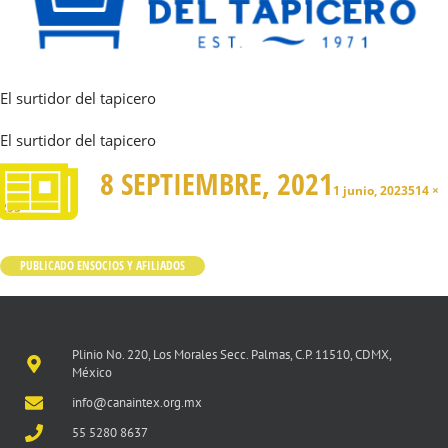
El surtidor del tapicero
El surtidor del tapicero
8 SEPTIEMBRE, 2021
1 junio, 2023
514 ×
253
PUBLICADO EN
SOCIOS Y AFILIADOS
Plinio No. 220, Los Morales Secc. Palmas, C.P. 11510, CDMX,
México
info@canaintex.org.mx
55 5280 8637