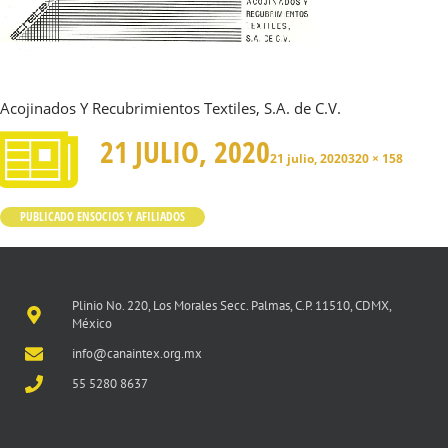
Acojinados Y Recubrimientos Textiles, S.A. de C.V.
21 JULIO, 2020
21 julio, 2020
320 × 158
PUBLICADO EN
SOCIOS Y AFILIADOS
Plinio No. 220, Los Morales Secc. Palmas, C.P. 11510, CDMX,
México
info@canaintex.org.mx
55 5280 8637