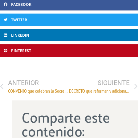
FACEBOOK
TWITTER
LINKEDIN
PINTEREST
ANTERIOR
SIGUIENTE
CONVENIO que celebran la Secretaría de Medio Ambiente y Recursos Naturales, a través de la CONAGUA y el Edo. Méx.
DECRETO que reforman y adicionan disposiciones de la Ley General para Prevenir, Sancionar y Erradicar los Delitos en Materia de Trata de Personas
Comparte este
contenido: