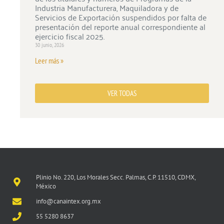
Industria Manufacturera, Maquiladora y de
Servicios de Exportación suspendidos por falta de
presentación del reporte anual correspondiente al
ejercicio fiscal 2025.
30 junio, 2026
Leer más »
VER TODAS
Plinio No. 220, Los Morales Secc. Palmas, C.P. 11510, CDMX,
México
info@canaintex.org.mx
55 5280 8637