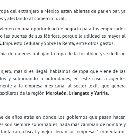
ropa del extranjero a México están abiertas de par en par, ya
 y afectando al comercio local.
nvierten en una oportunidad de negocio para los empresarios
do las puertas de sus fábricas, porque la utilidad es mayor al
E,
Impuesto Cedular y Sobre la Renta, entre otros gastos.
a de quienes trabajan la ropa de la localidad y se dedican
anjero, más si es ilegal, hablamos de ropa que viene de las
tos y sobornando a autoridades, en este caso a agentes
mente a la empresa mexicana, al sector textil que genera
extileros de la región
Moroleón, Uriangato y Yuriria.
iene de años atrás en donde los gobiernos que pasan hacen
ntes son siempre sobornables, nada más cambian de nombre y
anta carga fiscal y mejor cierran sus empresas”, comentaron.