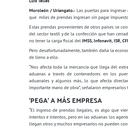
Luis Telles
Moroleón / Uriangato.-
Las puertas para ingresar 
que miles de prendas ingresan sin pagar impuestos
Estas prendas provenientes de otros países se co
del sector textil y de la confección que han cerra
no tener la carga fiscal del
IMSS, Infonavit, ISR, CF
Pero desafortunadamente, también daña la economí
de lleno a ello.
“Nos afecta toda la mercancía que llega del extr
aduanas a través de contenedores en los puer
aduanales y algunos más, lo que afecta directa
importante mano de obra”, señalaron empresarios t
‘PEGA’ A MÁS EMPRESA
“El ingreso de prendas ilegales, es algo que v
intentos e intentos, pero en las aduanas los age
llegan otros y muchos empresarios no pueden con t