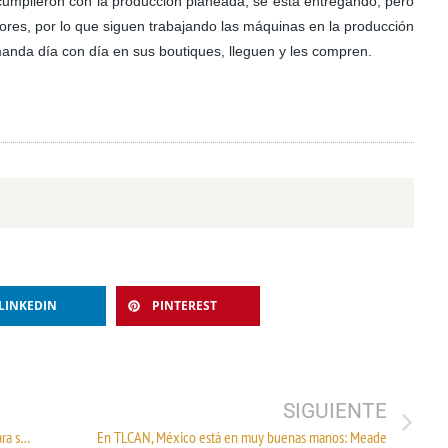
a cumplieron con la producción planeada, se está entregando, pero
ores, por lo que siguen trabajando las máquinas en la producción
anda día con día en sus boutiques, lleguen y les compren.
LINKEDIN
PINTEREST
SIGUIENTE
Se solicitan proveedores de tela sin tejer 100% poliéster, para su uso en la fabricación de tela laminada
En TLCAN, México está en muy buenas manos: Meade