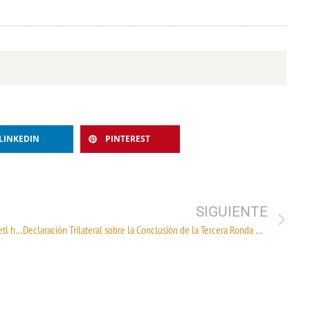
LINKEDIN
PINTEREST
SIGUIENTE
Reporte del monitoreo de CENAPRED al volcán Popocatépetl hoy 27 de septiembre
Declaración Trilateral sobre la Conclusión de la Tercera Ronda de Negociaciones del TLCAN