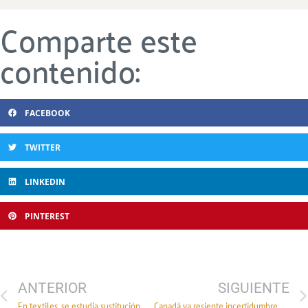
Comparte este
contenido:
FACEBOOK
TWITTER
LINKEDIN
PINTEREST
ANTERIOR
SIGUIENTE
En textiles, se estudia sustitución de importaciones: CCE
Canadá ya resiente incertidumbre por el TLCAN