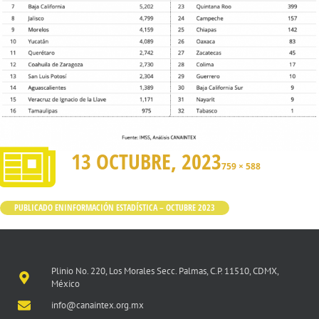
13 OCTUBRE, 2023
759 × 588
PUBLICADO EN
INFORMACIÓN ESTADÍSTICA – OCTUBRE 2023
Plinio No. 220, Los Morales Secc. Palmas, C.P. 11510, CDMX,
México
info@canaintex.org.mx