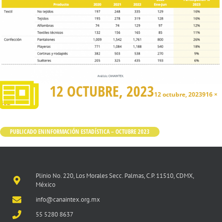
12 OCTUBRE, 2023
12 octubre, 2023
916 ×
402
PUBLICADO EN
INFORMACIÓN ESTADÍSTICA – OCTUBRE 2023
Plinio No. 220, Los Morales Secc. Palmas, C.P. 11510, CDMX,
México
info@canaintex.org.mx
55 5280 8637