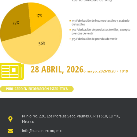
28 ABRIL, 2026
6 mayo, 2026
1920 × 1019
PUBLICADO EN
INFORMACIÓN ESTADÍSTICA
Plinio No. 220, Los Morales Secc. Palmas, C.P. 11510, CDMX,
México
info@canaintex.org.mx