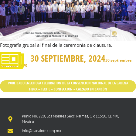
Fotografía grupal al final de la ceremonia de clausura.
30 SEPTIEMBRE, 2024
30 septiembre,
2024
1280 × 670
PUBLICADO EN
EXITOSA CELEBRACIÓN DE LA CONVENCIÓN NACIONAL DE LA CADENA
FIBRA – TEXTIL – CONFECCIÓN – CALZADO EN CANCÚN
Plinio No. 220, Los Morales Secc. Palmas, C.P. 11510, CDMX,
México
info@canaintex.org.mx