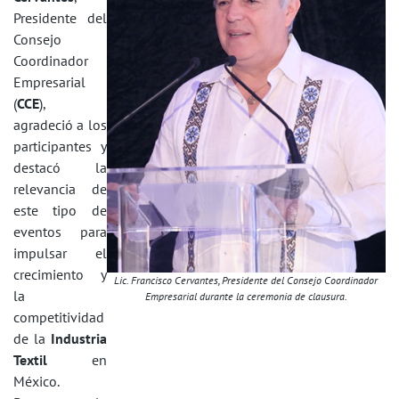
Presidente del
Consejo
Coordinador
Empresarial
(
CCE
),
agradeció a los
participantes y
destacó la
relevancia de
este tipo de
eventos para
impulsar el
crecimiento y
Lic. Francisco Cervantes, Presidente del Consejo Coordinador
la
Empresarial durante la ceremonia de clausura.
competitividad
de la
Industria
Textil
en
México.