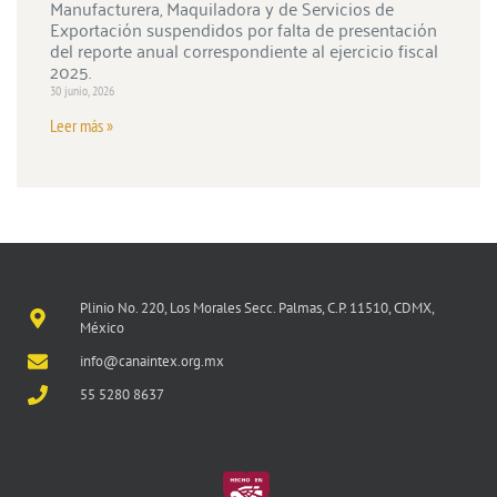
Manufacturera, Maquiladora y de Servicios de
Exportación suspendidos por falta de presentación
del reporte anual correspondiente al ejercicio fiscal
2025.
30 junio, 2026
Leer más »
Plinio No. 220, Los Morales Secc. Palmas, C.P. 11510, CDMX,
México
info@canaintex.org.mx
55 5280 8637