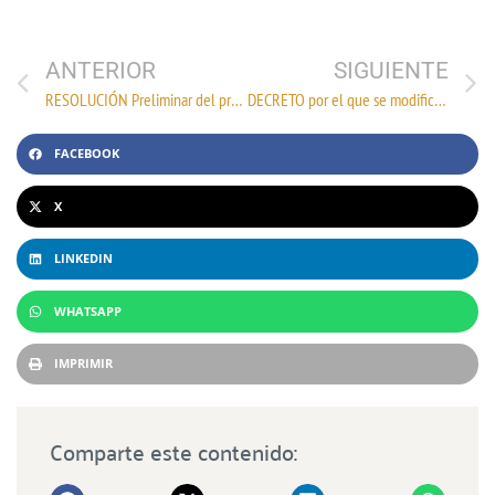
ANTERIOR
SIGUIENTE
RESOLUCIÓN Preliminar del procedimiento administrativo de investigación antidumping de oficio sobre las importaciones de calzado originarias de la República Popular China, independientemente del país de procedencia.
DECRETO por el que se modifica el diverso por el que se establece el impuesto general de importación para la región fronteriza y la franja fronteriza norte.
FACEBOOK
X
LINKEDIN
WHATSAPP
IMPRIMIR
Comparte este contenido: