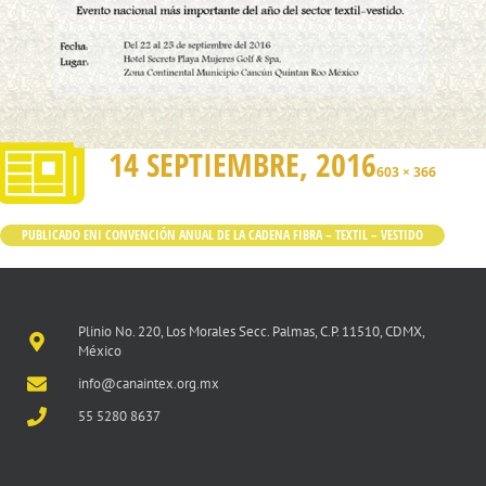
14 SEPTIEMBRE, 2016
603 × 366
PUBLICADO EN
I CONVENCIÓN ANUAL DE LA CADENA FIBRA – TEXTIL – VESTIDO
Plinio No. 220, Los Morales Secc. Palmas, C.P. 11510, CDMX,
México
info@canaintex.org.mx
55 5280 8637