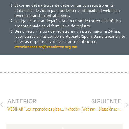
El correo del participante debe contar con registro en la
plataforma de Zoom para poder ser confirmado al webinar y
tener acceso sin contratiempos.
La liga de acceso llegará a la dirección de correo electrónico
proporcionada en el formulario de registro.
De no recibir la liga de registro en un plazo mayor a 24 hrs.,
favor de revisar el Correo no deseado/Spam. De no encontrarlo
en estas carpetas, favor de reportarlo al correo
atencionasocios@canaintex.org.mx.
ANTERIOR
SIGUIENTE
WEBINAR “Los importadores pieza clave en la implementación de las estrategias logísticas para el despacho expedito de mercancías en el puerto de Manzanillo”
Invitación | Webinar – Situación actual y beneficios de la energía solar en el sector Industrial