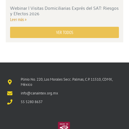
Webinar | Visitas Domiciliarias Exprés del SAT: Riesgos
y Efectos 2026
Leer más »
VER TODOS
Plinio No. 220, Los Morales Secc. Palmas, C.P. 11510, CDMX,
México
info@canaintex.org.mx
55 5280 8637