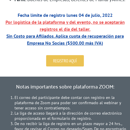
Fecha límite de registro lunes 04 de julio, 2022
Por logística de la plataforma y del evento, no se aceptarán
registros el día del taller.
Sin Costo para Afiliados. Aplica cuota de recuperación para
Empresa No Socias ($500.00 más IVA)
REGISTRO AQUÍ
Notas importantes sobre plataforma ZOOM:
El correo del participante debe contar con registro en la
plataforma de Zoom para poder ser confirmado al webinar y
tener acceso sin contratiempos.
La liga de acceso llegará a la dirección de correo electrónico
proporcionada en el formulario de registro.
De no recibir la liga de registro en un plazo mayor a 24 hrs.,
favor de revisar el Correo no deseado/Spam. De no encontrarlo