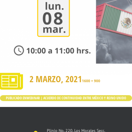
2 MARZO, 2021
1600 × 900
PUBLICADO EN
WEBINAR | ACUERDO DE CONTINUIDAD ENTRE MÉXICO Y REINO UNIDO
Plinio No. 220, Los Morales Secc.