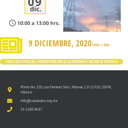
9 DICIEMBRE, 2020
1600 × 900
PUBLICADO EN
TALLER | ADMINISTRACIÓN DE LA DEMANDA Y FACTOR DE POTENCIA
Plinio No. 220, Los Morales Secc. Palmas, C.P. 11510, CDMX,
México
info@canaintex.org.mx
55 5280 8637