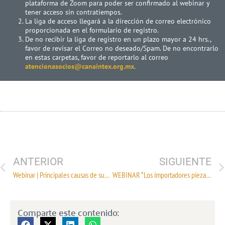
plataforma de Zoom para poder ser confirmado al webinar y
tener acceso sin contratiempos.
La liga de acceso llegará a la dirección de correo electrónico
proporcionada en el formulario de registro.
De no recibir la liga de registro en un plazo mayor a 24 hrs.,
favor de revisar el Correo no deseado/Spam. De no encontrarlo
en estas carpetas, favor de reportarlo al correo
atencionasocios@canaintex.org.mx.
ANTERIOR
SIGUIENTE
Webinar | Principales causas de suspensión en el Padrón de Importadores
WEBINAR “Los importadores pieza clave en la implementación de las estrategias logísticas para el despacho expedito de mercancías en el puerto de Manzanillo”
Comparte este contenido: