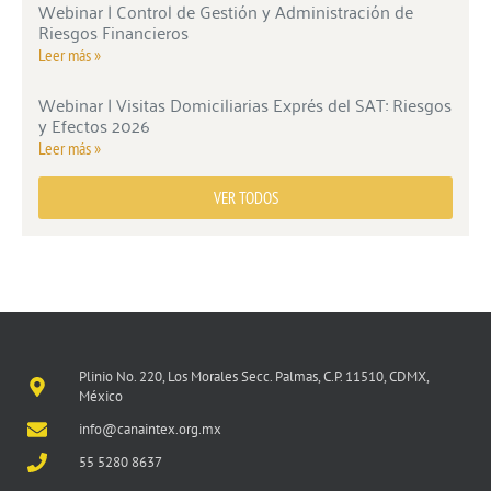
Webinar | Control de Gestión y Administración de
Riesgos Financieros
Leer más »
Webinar | Visitas Domiciliarias Exprés del SAT: Riesgos
y Efectos 2026
Leer más »
VER TODOS
Plinio No. 220, Los Morales Secc. Palmas, C.P. 11510, CDMX,
México
info@canaintex.org.mx
55 5280 8637