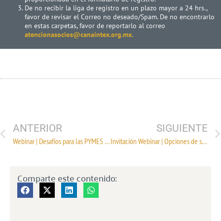
De no recibir la liga de registro en un plazo mayor a 24 hrs.,
favor de revisar el Correo no deseado/Spam. De no encontrarlo
en estas carpetas, favor de reportarlo al correo
atencionasocios@canaintex.org.mx.
ANTERIOR
SIGUIENTE
Webinar | Desafíos para las PYMES en México
Invitación Webinar | Opciones de suministro en el marco regulatorio actual
Comparte este contenido: