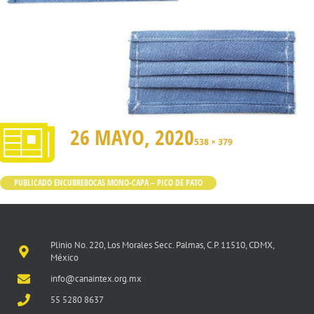
26 MAYO, 2020
538 × 379
PUBLICADO EN
CUBREBOCAS MONO-CAPA – PICO DE PATO
Plinio No. 220, Los Morales Secc. Palmas, C.P. 11510, CDMX,
México
info@canaintex.org.mx
55 5280 8637