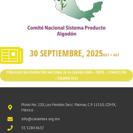
30 SEPTIEMBRE, 2025
601 × 401
PUBLICADO EN
CONVENCIÓN NACIONAL DE LA CADENA FIBRA – TEXTIL – CONFECCIÓN
– CALZADO 2025
Plinio No. 220, Los Morales Secc. Palmas, C.P. 11510, CDMX,
México
info@canaintex.org.mx
55 5280 8637