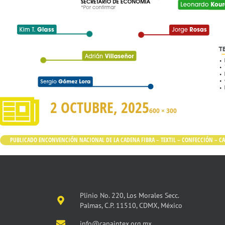
2 OCTUBRE, 2025
600 × 300
PUBLICADO EN
CONVENCIÓN NACIONAL DE LA CADENA FIBRA – TEXTIL – CONFECCIÓN – C
Plinio No. 220, Los Morales Secc.
Palmas, C.P. 11510, CDMX, México
info@canaintex.org.mx