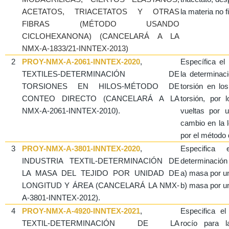
ACETATOS, TRIACETATOS Y OTRAS
la materia no f
FIBRAS (MÉTODO USANDO
CICLOHEXANONA) (CANCELARÁ A LA
NMX-A-1833/21-INNTEX-2013)
2
PROY-NMX-A-2061-INNTEX-2020
,
Específica e
TEXTILES-DETERMINACIÓN DE
la determinaci
TORSIONES EN HILOS-MÉTODO DE
torsión en los
CONTEO DIRECTO (CANCELARÁ A LA
torsión, por 
NMX-A-2061-INNTEX-2010).
vueltas por u
cambio en la l
por el método 
3
PROY-NMX-A-3801-INNTEX-2020
,
Especifica
INDUSTRIA TEXTIL-DETERMINACIÓN DE
determinación
LA MASA DEL TEJIDO POR UNIDAD DE
a) masa por un
LONGITUD Y ÁREA (CANCELARÁ LA NMX-
b) masa por un
A-3801-INNTEX-2012).
4
PROY-NMX-A-4920-INNTEX-2021
,
Especifica e
TEXTIL-DETERMINACIÓN DE LA
rocío para l