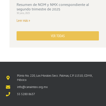
Resumen de NOM y NMX correspondiente al
segundo trimestre de 2025
30 julio, 2025
Leer más »
VER TODAS
Plinio No. 220, Los Morales Secc. Palmas, C.P. 11510, CDMX,
México
info@canaintex.org.mx
55 5280 8637