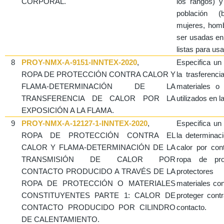
CORPORAL.
los rangos) y
población (
mujeres, hom
ser usadas en 
listas para us
8
PROY-NMX-A-9151-INNTEX-2020
,
Especifica un
ROPA DE PROTECCIÓN CONTRA CALOR Y
la trasferenci
FLAMA-DETERMINACIÓN DE LA
materiales o
TRANSFERENCIA DE CALOR POR LA
utilizados en l
EXPOSICIÓN A LA FLAMA.
9
PROY-NMX-A-12127-1-INNTEX-2020
,
Especifica u
ROPA DE PROTECCIÓN CONTRA EL
la determinac
CALOR Y FLAMA-DETERMINACIÓN DE LA
calor por con
TRANSMISIÓN DE CALOR POR
ropa de prot
CONTACTO PRODUCIDO A TRAVÉS DE LA
protectore
ROPA DE PROTECCIÓN O MATERIALES
materiales con
CONSTITUYENTES PARTE 1: CALOR DE
proteger cont
CONTACTO PRODUCIDO POR CILINDRO
contacto.
DE CALENTAMIENTO.