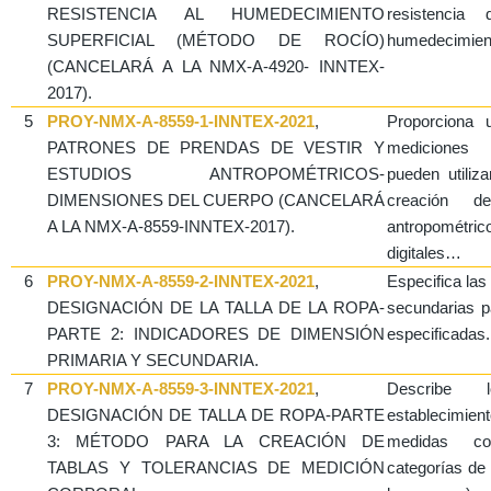
RESISTENCIA AL HUMEDECIMIENTO
resistencia
SUPERFICIAL (MÉTODO DE ROCÍO)
humedecimient
(CANCELARÁ A LA NMX-A-4920- INNTEX-
2017).
5
PROY-NMX-A-8559-1-INNTEX-2021
,
Proporciona 
PATRONES DE PRENDAS DE VESTIR Y
mediciones 
ESTUDIOS ANTROPOMÉTRICOS-
pueden utili
DIMENSIONES DEL CUERPO (CANCELARÁ
creación 
A LA NMX-A-8559-INNTEX-2017).
antropomét
digitales…
6
PROY-NMX-A-8559-2-INNTEX-2021
,
Especifica las
DESIGNACIÓN DE LA TALLA DE LA ROPA-
secundarias p
PARTE 2: INDICADORES DE DIMENSIÓN
especificadas.
PRIMARIA Y SECUNDARIA.
7
PROY-NMX-A-8559-3-INNTEX-2021
,
Describe l
DESIGNACIÓN DE TALLA DE ROPA-PARTE
establecimie
3: MÉTODO PARA LA CREACIÓN DE
medidas cor
TABLAS Y TOLERANCIAS DE MEDICIÓN
categorías de 