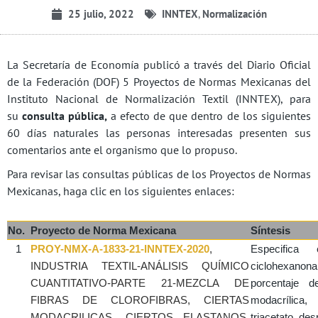
25 julio, 2022
INNTEX
,
Normalización
La Secretaría de Economía publicó a través del Diario Oficial
de la Federación (DOF) 5 Proyectos de Normas Mexicanas del
Instituto Nacional de Normalización Textil (INNTEX), para
su
consulta pública,
a efecto de que dentro de los siguientes
60 días naturales las personas interesadas presenten sus
comentarios ante el organismo que lo propuso.
Para revisar las consultas públicas de los Proyectos de Normas
Mexicanas, haga clic en los siguientes enlaces:
No.
Proyecto de Norma Mexicana
Síntesis
1
PROY-NMX-A-1833-21-INNTEX-2020
,
Especifica
INDUSTRIA TEXTIL-ANÁLISIS QUÍMICO
ciclohexanon
CUANTITATIVO-PARTE 21-MEZCLA DE
porcentaje d
FIBRAS DE CLOROFIBRAS, CIERTAS
modacrílica
MODACRILICAS, CIERTOS ELASTANOS,
triacetato, de