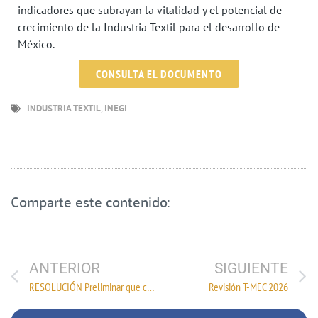
indicadores que subrayan la vitalidad y el potencial de
crecimiento de la Industria Textil para el desarrollo de
México.
CONSULTA EL DOCUMENTO
INDUSTRIA TEXTIL
,
INEGI
Comparte este contenido:
ANTERIOR
SIGUIENTE
RESOLUCIÓN Preliminar que concluye el procedimiento administrativo de revisión de oficio de la cuota compensatoria impuesta a las importaciones de poliéster filamento textil texturizado originarias de la República Popular China y de la República de la India, independientemente del país de procedencia.
Revisión T-MEC 2026